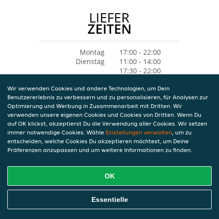
LIEFER
ZEITEN
Montag
17:00 - 22:00
Dienstag
11:00 - 14:00
17:30 - 22:00
Mittwoch
11:00 - 14:00
Wir verwenden Cookies und andere Technologien, um Dein
17:30 - 22:00
Benutzererlebnis zu verbessern und zu personalisieren, für Analysen zur
Donnerstag
11:00 - 14:00
Optimierung und Werbung in Zusammenarbeit mit Dritten. Wir
17:30 - 22:00
verwenden unsere eigenen Cookies und Cookies von Dritten. Wenn Du
Freitag
11:00 - 14:00
auf OK klickst, akzeptierst Du die Verwendung aller Cookies. Wir setzen
17:30 - 22:00
immer notwendige Cookies. Wähle
Einstellungen verwalten
, um zu
Samstag
11:00 - 14:00
entscheiden, welche Cookies Du akzeptieren möchtest, um Deine
17:30 - 22:00
Präferenzen anzupassen und um weitere Informationen zu finden.
Sonntag
11:00 - 14:00
17:30 - 22:00
OK
Essentielle